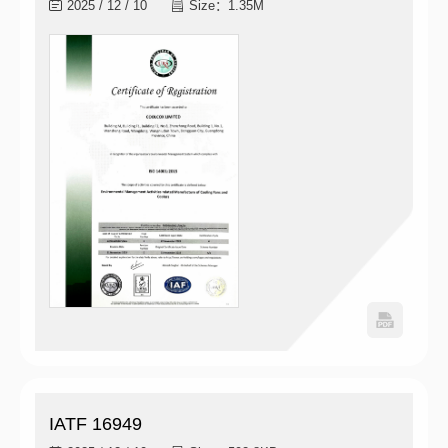
2025 / 12 / 10
Size：1.35M
IATF 16949